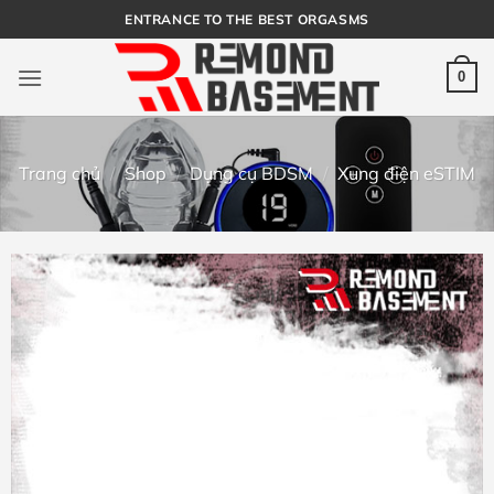
Bỏ
ENTRANCE TO THE BEST ORGASMS
qua
nội
0
dung
Trang chủ
/
Shop
/
Dụng cụ BDSM
/
Xung điện eSTIM