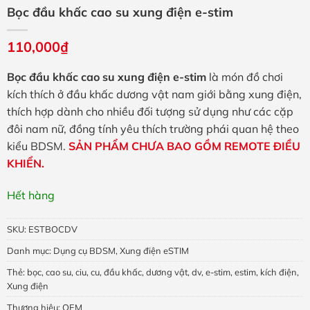
Bọc đầu khấc cao su xung điện e-stim
110,000
₫
Bọc đầu khấc cao su xung điện e-stim
là món đồ chơi
kích thích ở đầu khấc dương vật nam giới bằng xung điện,
thích hợp dành cho nhiều đối tượng sử dụng như các cặp
đôi nam nữ, đồng tính yêu thích trường phái quan hệ theo
kiểu BDSM.
SẢN PHẨM CHƯA BAO GỒM REMOTE ĐIỀU
KHIỂN.
Hết hàng
SKU:
ESTBOCDV
Danh mục:
Dụng cụ BDSM
,
Xung điện eSTIM
Thẻ:
bọc
,
cao su
,
ciu
,
cu
,
đầu khấc
,
dương vật
,
dv
,
e-stim
,
estim
,
kích điện
,
Xung điện
Thương hiệu:
OEM