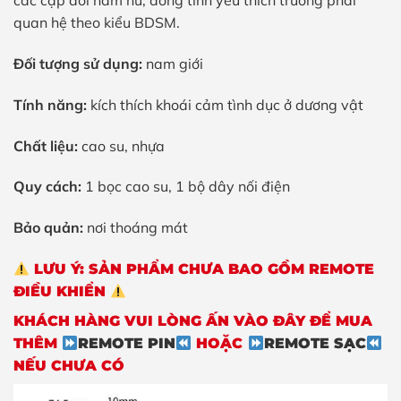
các cặp đôi nam nữ, đồng tính yêu thích trường phái
quan hệ theo kiểu BDSM.
Đối tượng sử dụng:
nam giới
Tính năng:
kích thích khoái cảm tình dục ở dương vật
Chất liệu:
cao su, nhựa
Quy cách:
1 bọc cao su, 1 bộ dây nối điện
Bảo quản:
nơi thoáng mát
LƯU Ý: SẢN PHẨM CHƯA BAO GỒM REMOTE
ĐIỀU KHIỂN
KHÁCH HÀNG VUI LÒNG ẤN VÀO ĐÂY ĐỂ MUA
THÊM
REMOTE PIN
HOẶC
REMOTE SẠC
NẾU CHƯA CÓ