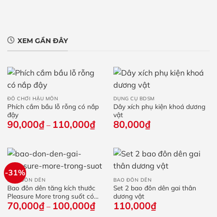
XEM GẦN ĐÂY
ĐỒ CHƠI HẬU MÔN
DỤNG CỤ BDSM
Phích cắm bầu lỗ rỗng có nắp
Dây xích phụ kiện khoá dương
đậy
vật
90,000
₫
110,000
₫
Khoảng
80,000
₫
–
giá:
từ
90,000₫
đến
110,000₫
-31%
BAO ĐÔN DÊN
BAO ĐÔN DÊN
Bao đôn dên tăng kích thước
Set 2 bao đôn dên gai thân
Pleasure More trong suốt có
dương vật
70,000
₫
100,000
₫
Khoảng
110,000
₫
gai
–
giá: