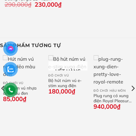
290,000
₫
Giá
230,000
₫
Giá
gốc
hiện
là:
tại
290,000₫.
là:
230,000₫.
SẢN PHẨM TƯƠNG TỰ
HẾT HÀNG
ĐỒ CHƠI VÚ
Bộ hút núm vú e-
ĐỒ CHƠI VÚ
stim xung điện
Hút núm vú nhựa
180,000
₫
ĐỒ CHƠI HẬU MÔN
dẻo màu đen
Plug rung có xung
85,000
₫
điện Royal Pleasure
940,000
₫
mạ vàng 24K điều
khiển remote
g