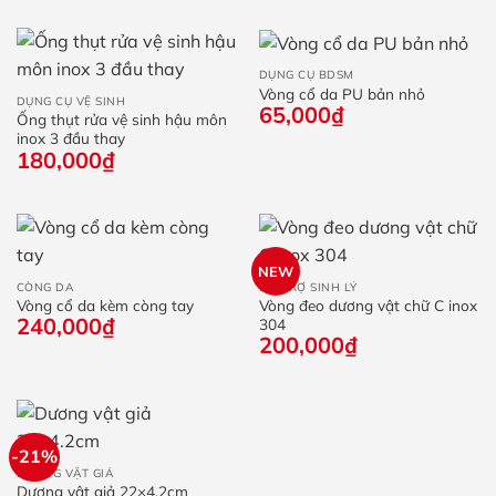
từ
70,000₫
đến
100,000₫
DỤNG CỤ BDSM
Vòng cổ da PU bản nhỏ
DỤNG CỤ VỆ SINH
65,000
₫
Ống thụt rửa vệ sinh hậu môn
inox 3 đầu thay
180,000
₫
NEW
CÒNG DA
HỖ TRỢ SINH LÝ
Vòng cổ da kèm còng tay
Vòng đeo dương vật chữ C inox
240,000
₫
304
200,000
₫
-21%
DƯƠNG VẬT GIẢ
Dương vật giả 22×4.2cm