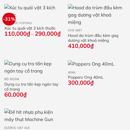
70,000₫.
là:
42,000
-31%
ĐỒ CHƠI FISTING
Xúc tu quái vật 3 kích thước
CHE MẶT
110,000
₫
290,000
₫
Khoảng
–
Hood da trùm đầu kèm gag
giá:
dương vật khoá miệng
từ
410,000
₫
110,000₫
đến
290,000₫
40ML
Poppers Ong 40mL
BỘ BDSM
300,000
₫
Dụng cụ tra tấn kẹp ngón tay
cổ trang
60,000
₫
DƯƠNG VẬT GIẢ