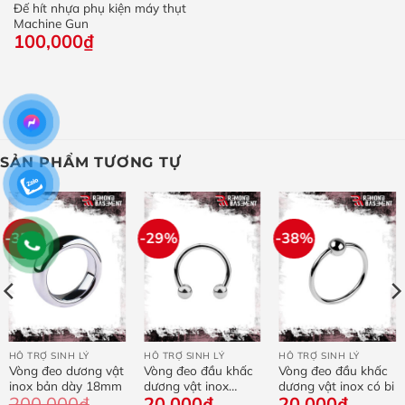
Đế hít nhựa phụ kiện máy thụt
Machine Gun
100,000
₫
SẢN PHẨM TƯƠNG TỰ
-35%
-29%
-38%
HỖ TRỢ SINH LÝ
HỖ TRỢ SINH LÝ
HỖ TRỢ SINH LÝ
Vòng đeo dương vật
Vòng đeo đầu khấc
Vòng đeo đầu khấc
inox bản dày 18mm
dương vật inox
dương vật inox có bi
200,000
₫
20,000
₫
20,000
₫
móng ngựa