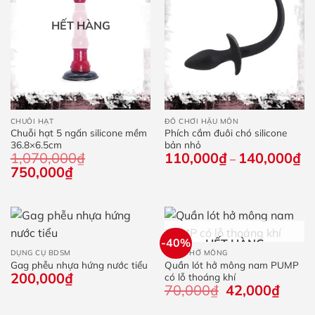
HẾT HÀNG
CHUỖI HẠT
ĐỒ CHƠI HẬU MÔN
Chuỗi hạt 5 ngấn silicone mềm
Phích cắm đuôi chó silicone
36.8×6.5cm
bản nhỏ
1,070,000
₫
110,000
₫
140,000
₫
Kh
–
giá
Giá
750,000
₫
Giá
từ
gốc
hiện
11
là:
tại
đế
1,070,000₫.
là:
14
750,000₫.
-40%
HẾT HÀNG
DỤNG CỤ BDSM
QUẦN HỞ MÔNG
Gag phễu nhựa hứng nước tiểu
Quần lót hở mông nam PUMP
200,000
₫
có lỗ thoáng khí
70,000
₫
Giá
42,000
₫
Giá
gốc
hiện
là:
tại