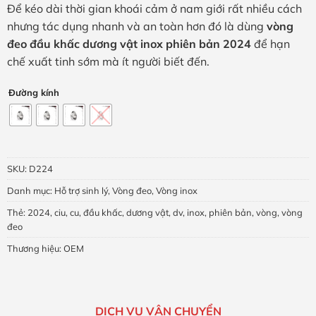
Để kéo dài thời gian khoái cảm ở nam giới rất nhiều cách
nhưng tác dụng nhanh và an toàn hơn đó là dùng
vòng
đeo đầu khấc dương vật inox phiên bản 2024
để hạn
chế xuất tinh sớm mà ít người biết đến.
Đường kính
SKU:
D224
Danh mục:
Hỗ trợ sinh lý
,
Vòng đeo
,
Vòng inox
Thẻ:
2024
,
ciu
,
cu
,
đầu khấc
,
dương vật
,
dv
,
inox
,
phiên bản
,
vòng
,
vòng
đeo
Thương hiệu:
OEM
DỊCH VỤ VẬN CHUYỂN