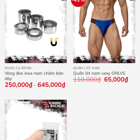
DỤNG CỤ BDSM
QUẦN LÓT NAM
Vòng đeo inox nam châm bản
Quần lót nam sexy ORLVS
110,000
₫
Giá
65,000
₫
Giá
dày
gốc
hiện
250,000
₫
645,000
₫
Khoảng
–
là:
tại
giá:
110,000₫.
là:
từ
65,0
250,000₫
đến
645,000₫