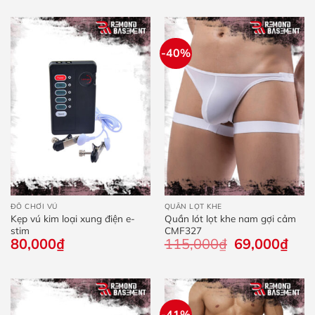
235,000₫.
là:
190
-40%
ĐỒ CHƠI VÚ
QUẦN LỌT KHE
Kẹp vú kim loại xung điện e-
Quần lót lọt khe nam gợi cảm
stim
CMF327
80,000
₫
115,000
₫
Giá
69,000
₫
Giá
gốc
hiện
là:
tại
115,000₫.
là:
69,0
-41%