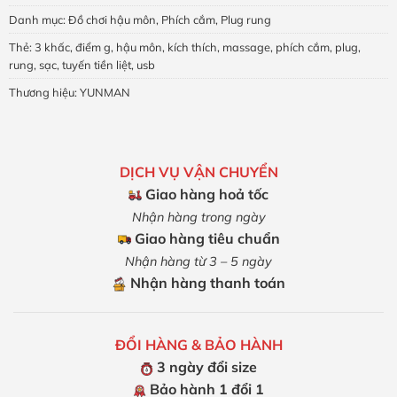
Danh mục:
Đồ chơi hậu môn
,
Phích cắm
,
Plug rung
Thẻ:
3 khấc
,
điểm g
,
hậu môn
,
kích thích
,
massage
,
phích cắm
,
plug
,
rung
,
sạc
,
tuyến tiền liệt
,
usb
Thương hiệu:
YUNMAN
DỊCH VỤ VẬN CHUYỂN
Giao hàng hoả tốc
Nhận hàng trong ngày
Giao hàng tiêu chuẩn
Nhận hàng từ 3 – 5 ngày
Nhận hàng thanh toán
ĐỔI HÀNG & BẢO HÀNH
3 ngày đổi size
Bảo hành 1 đổi 1