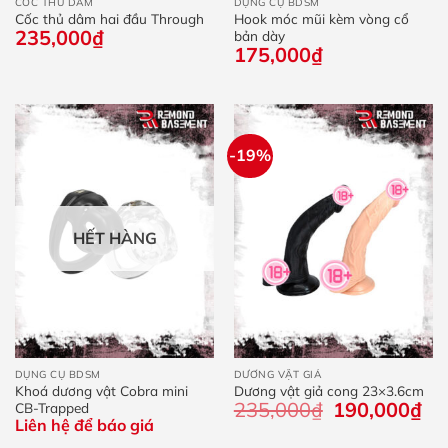
CỐC THỦ DÂM
DỤNG CỤ BDSM
Cốc thủ dâm hai đầu Through
Hook móc mũi kèm vòng cổ
235,000
₫
bản dày
175,000
₫
-19%
HẾT HÀNG
DỤNG CỤ BDSM
DƯƠNG VẬT GIẢ
Khoá dương vật Cobra mini
Dương vật giả cong 23×3.6cm
235,000
₫
Giá
190,000
₫
Giá
CB-Trapped
gốc
hiệ
Liên hệ để báo giá
là:
tại