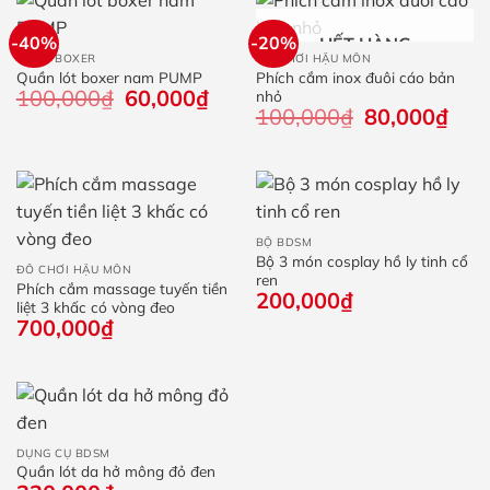
-40%
-20%
HẾT HÀNG
QUẦN BOXER
ĐỒ CHƠI HẬU MÔN
Quần lót boxer nam PUMP
Phích cắm inox đuôi cáo bản
100,000
₫
Giá
60,000
₫
Giá
nhỏ
gốc
hiện
100,000
₫
Giá
80,000
₫
Giá
là:
tại
gốc
hiện
100,000₫.
là:
là:
tại
60,000₫.
100,000₫.
là:
80,0
BỘ BDSM
Bộ 3 món cosplay hồ ly tinh cổ
ĐỒ CHƠI HẬU MÔN
ren
Phích cắm massage tuyến tiền
200,000
₫
liệt 3 khấc có vòng đeo
700,000
₫
DỤNG CỤ BDSM
Quần lót da hở mông đỏ đen