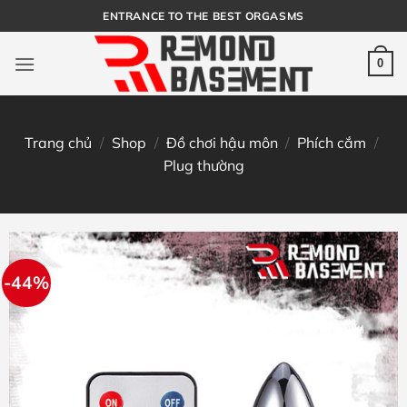
Bỏ
ENTRANCE TO THE BEST ORGASMS
qua
nội
0
dung
Trang chủ
/
Shop
/
Đồ chơi hậu môn
/
Phích cắm
/
Plug thường
-44%