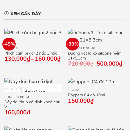
XEM GẦN ĐÂY
-49%
-30%
CHUỖI BI
ĐỒ CHƠI FISTING
Phích cắm bi gai 2 nấc 3 nấc
Dương vật lò xo silicone mềm
130,000
₫
160,000
₫
Khoảng
21×5.3cm
–
giá:
710,000
₫
Giá
500,000
₫
Giá
từ
gốc
hiệ
130,000₫
là:
tại
đến
710,000₫.
là:
160,000₫
500
10-20ML
HẾT HÀNG
Poppers C4 đỏ 10mL
DỤNG CỤ BDSM
150,000
₫
Dây đai thun cố định khoá chữ
V
160,000
₫