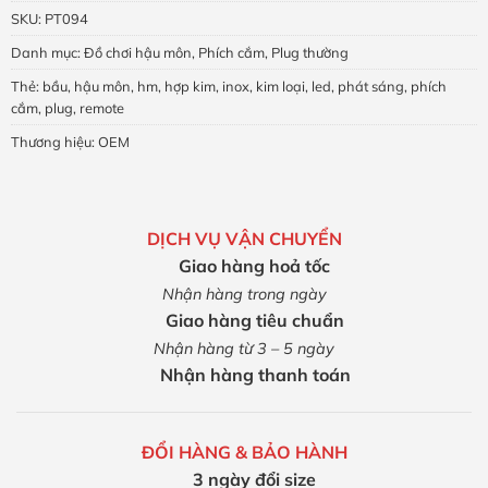
SKU:
PT094
Danh mục:
Đồ chơi hậu môn
,
Phích cắm
,
Plug thường
Thẻ:
bầu
,
hậu môn
,
hm
,
hợp kim
,
inox
,
kim loại
,
led
,
phát sáng
,
phích
cắm
,
plug
,
remote
Thương hiệu:
OEM
DỊCH VỤ VẬN CHUYỂN
Giao hàng hoả tốc
Nhận hàng trong ngày
Giao hàng tiêu chuẩn
Nhận hàng từ 3 – 5 ngày
Nhận hàng thanh toán
ĐỔI HÀNG & BẢO HÀNH
3 ngày đổi size