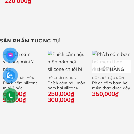
220,000
₫
SẢN PHẨM TƯƠNG TỰ
HẾT HÀNG
ĐỒ CHƠI HẬU MÔN
ĐỒ CHƠI FISTING
ĐỒ CHƠI HẬU MÔN
Phích cắm silicone
Phích cắm hậu môn
Phích cắm bơm hơi
mini 2 nấc
bơm hơi silicone
mềm tháo được dây
60,000
₫
250,000
₫
350,000
₫
chuỗi bi
–
–
95,000
₫
Khoảng
300,000
₫
Khoảng
giá:
giá:
từ
từ
60,000₫
250,000₫
đến
đến
95,000₫
300,000₫