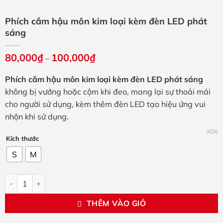
Phích cắm hậu môn kim loại kèm đèn LED phát
sáng
80,000
₫
100,000
₫
Khoảng
–
giá:
từ
Phích cắm hậu môn kim loại kèm đèn LED phát sáng
80,000₫
đến
không bị vướng hoặc cộm khi đeo, mang lại sự thoải mái
100,000₫
cho người sử dụng, kèm thêm đèn LED tạo hiệu ứng vui
nhộn khi sử dụng.
XÓA
Kích thước
S
M
Phích cắm hậu môn kim loại kèm đèn LED phát sáng số lượng
THÊM VÀO GIỎ