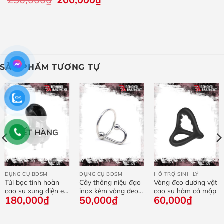
gốc
hiện
là:
tại
250,000₫.
là:
200,000₫.
SẢN PHẨM TƯƠNG TỰ
HẾT HÀNG
DỤNG CỤ BDSM
DỤNG CỤ BDSM
HỖ TRỢ SINH LÝ
Túi bọc tinh hoàn
Cây thông niệu đạo
Vòng đeo dương vật
cao su xung điện e-
inox kèm vòng đeo
cao su hàm cá mập
180,000
₫
50,000
₫
60,000
₫
stim
đầu khấc