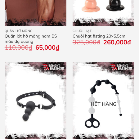
QUẦN HỞ MÔNG
CHUỖI HẠT
Quần lót hở mông nam BS
Chuỗi hạt fisting 20×5.5cm
325,000
₫
Giá
260,000
₫
Giá
màu dạ quang
gốc
hiệ
110,000
₫
Giá
65,000
₫
Giá
là:
tại
gốc
hiện
325,000₫.
là:
là:
tại
260
110,000₫.
là:
65,000₫.
HẾT HÀNG