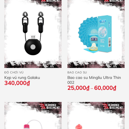
ĐỒ CHƠI VÚ
BAO CAO SU
Kẹp vú rung Galaku
Bao cao su Mingliu Ultra Thin
340,000
₫
002
25,000
₫
60,000
₫
Khoả
–
giá:
từ
25,0
đến
60,0