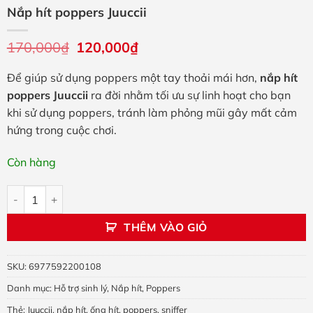
Nắp hít poppers Juuccii
170,000
₫
Giá
120,000
₫
Giá
gốc
hiện
là:
tại
Để giúp sử dụng poppers một tay thoải mái hơn,
nắp hít
170,000₫.
là:
120,000₫.
poppers Juuccii
ra đời nhằm tối ưu sự linh hoạt cho bạn
khi sử dụng poppers, tránh làm phỏng mũi gây mất cảm
hứng trong cuộc chơi.
Còn hàng
Nắp hít poppers Juuccii số lượng
THÊM VÀO GIỎ
SKU:
6977592200108
Danh mục:
Hỗ trợ sinh lý
,
Nắp hít
,
Poppers
Thẻ:
Juuccii
,
nắp hít
,
ống hít
,
poppers
,
sniffer