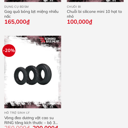
DỤNG CỤ BDSM
CHUỖI BI
Gag quả bóng bịt miệng nhiều
Chuỗi bi silicone mini 10 hạt to
nấc
nhỏ
165,000
₫
100,000
₫
-20%
HỖ TRỢ SINH LÝ
Vòng đeo dương vật cao su
RING tăng kích thước – bộ 3
250,000
₫
Giá
200,000
₫
Giá
cái