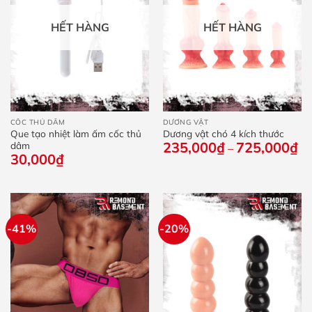
HẾT HÀNG
HẾT HÀNG
CỐC THỦ DÂM
DƯƠNG VẬT
Que tạo nhiệt làm ấm cốc thủ
Dương vật chó 4 kích thước
235,000
₫
725,000
₫
Kh
dâm
–
giá
30,000
₫
từ
23
đế
72
-41%
-20%