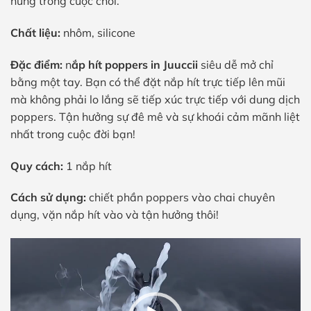
hứng trong cuộc chơi.
Chất liệu:
nhôm, silicone
Đặc điểm:
n
ắp hít poppers in Juuccii
siêu dễ mở chỉ
bằng một tay. Bạn có thể đặt nắp hít trực tiếp lên mũi
mà không phải lo lắng sẽ tiếp xúc trực tiếp với dung dịch
poppers. Tận hưởng sự đê mê và sự khoái cảm mãnh liệt
nhất trong cuộc đời bạn!
Quy cách:
1 nắp hít
Cách sử dụng:
chiết phần poppers vào chai chuyên
dụng, vặn nắp hít vào và tận hưởng thôi!
Trình
chơi
Video