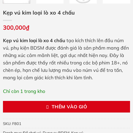
Kẹp vú kim loại lò xo 4 chấu
300,000
₫
Kẹp vú kim loại lò xo 4 chấu
tạo kích thích lên đầu núm
vú, phụ kiện BDSM được đánh giá là sản phẩm mang đến
những xúc cảm mãnh liệt, gợi dục nhất hiện nay. Đây là
sản phẩm được thấy rất nhiều trong các bộ phim 18+, nó
chèn ép, hạn chế lưu lượng máu vào núm vú để tra tấn,
mang lại cảm giác kích thích khi làm tình.
Chỉ còn 1 trong kho
THÊM VÀO GIỎ
SKU:
F801
Danh mục:
Đồ chơi vú
,
Dụng cụ BDSM
,
Kẹp vú