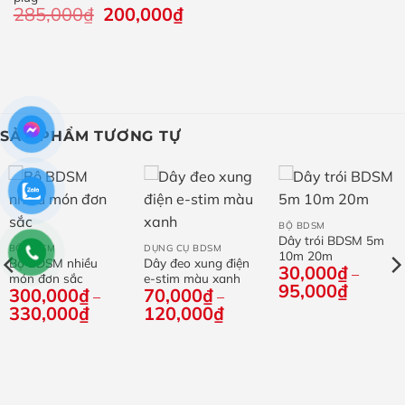
285,000
₫
Giá
200,000
₫
Giá
gốc
hiện
là:
tại
285,000₫.
là:
200,000₫.
SẢN PHẨM TƯƠNG TỰ
BỘ BDSM
Dây trói BDSM 5m
BỘ BDSM
DỤNG CỤ BDSM
10m 20m
Bộ BDSM nhiều
Dây đeo xung điện
30,000
₫
–
món đơn sắc
e-stim màu xanh
95,000
₫
Khoảng
300,000
₫
70,000
₫
–
–
giá:
330,000
₫
Khoảng
120,000
₫
Khoảng
từ
giá:
giá:
30,000
từ
từ
đến
300,000₫
70,000₫
95,000
đến
đến
330,000₫
120,000₫
g