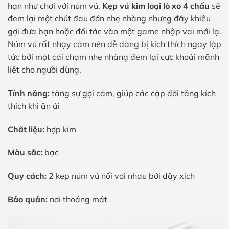
hạn như chơi với núm vú.
Kẹp vú kim loại lò xo 4 chấu
sẽ
đem lại một chút đau đớn nhẹ nhàng nhưng đầy khiêu
gợi đưa bạn hoặc đối tác vào một game nhập vai mới lạ.
Núm vú rất nhạy cảm nên dễ dàng bị kích thích ngay lập
tức bởi một cái chạm nhẹ nhàng đem lại cực khoái mãnh
liệt cho người dùng.
Tính năng:
tăng sự gợi cảm, giúp các cặp đôi tăng kích
thích khi ân ái
Chất liệu:
hợp kim
Màu sắc:
bạc
Quy cách:
2 kẹp núm vú nối vơi nhau bởi dây xích
Bảo quản:
nơi thoáng mát