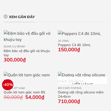
XEM GẦN ĐÂY
10-20ML
Poppers C4 đỏ 10mL
DỤNG CỤ BDSM
150,000
₫
Đệm bảo vệ đầu gối và khuỷu
tay
300,000
₫
-40%
HẾT HÀNG
QUẦN LÓT NAM
ĐỒ CHƠI FISTING
Quần lót tam giác nam BS
Dương vật rồng silicone mềm
90,000
₫
Giá
54,000
₫
Giá
24×6cm
gốc
hiện
710,000
₫
là:
tại
90,000₫.
là: