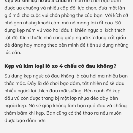
Kẹp vú kim loại lò xo 4 chấu
là món đồ chơi bạo dâm
được ưa chuộng và nhiều cặp đôi lựa chọn, đưa một làn
gió mới cho cuộc vui chốn phòng the của bạn. Với kích cỡ
nhỏ gọn nhưng khoái cảm mà nó mang lại rất cao. Sử
dụng kẹp núm vú vào hai đầu ti khiến ngực bị kích thích
tột độ. Kích thước nhỏ cũng giúp người sử dụng cất giấu
dễ dàng hay mang theo bên mình để tiện sử dụng những
lúc cần.
Kẹp vú kim loại lò xo 4 chấu có đau không?
Sử dụng kẹp ngực có đau không là câu hỏi mà nhiều bạn
thắc mắc. Đây là đồ chơi bạo dâm, tất nhiên nó sẽ đau,
nhiều người lại thích đau mới sướng. Bên cạnh đó kẹp
đầu vú còn được trang bị một lớp nhựa dẻo dày bên
ngoài kẹp. Nó sẽ giúp không làm bạn quá đau và chống
thâm bầm khi kẹp. Bạn cũng có thể tháo ra nếu muốn
được bạo dâm hơn.