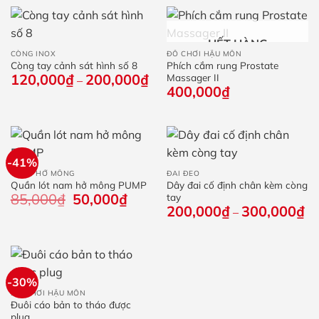
54,000₫.
HẾT HÀNG
CÒNG INOX
ĐỒ CHƠI HẬU MÔN
Còng tay cảnh sát hình số 8
Phích cắm rung Prostate
120,000
₫
200,000
₫
Khoảng
Massager II
–
giá:
400,000
₫
từ
120,000₫
đến
200,000₫
-41%
QUẦN HỞ MÔNG
ĐAI ĐEO
Quần lót nam hở mông PUMP
Dây đai cố định chân kèm còng
85,000
₫
Giá
50,000
₫
Giá
tay
gốc
hiện
200,000
₫
300,000
₫
Kh
–
là:
tại
giá
85,000₫.
là:
từ
50,000₫.
20
đế
30
-30%
ĐỒ CHƠI HẬU MÔN
Đuôi cáo bản to tháo được
plug