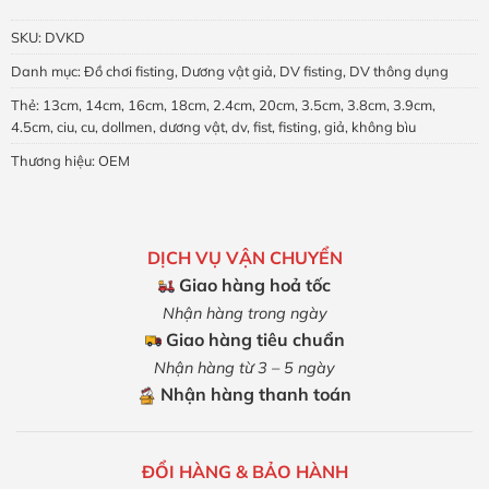
SKU:
DVKD
Danh mục:
Đồ chơi fisting
,
Dương vật giả
,
DV fisting
,
DV thông dụng
Thẻ:
13cm
,
14cm
,
16cm
,
18cm
,
2.4cm
,
20cm
,
3.5cm
,
3.8cm
,
3.9cm
,
4.5cm
,
ciu
,
cu
,
dollmen
,
dương vật
,
dv
,
fist
,
fisting
,
giả
,
không bìu
Thương hiệu:
OEM
DỊCH VỤ VẬN CHUYỂN
Giao hàng hoả tốc
Nhận hàng trong ngày
Giao hàng tiêu chuẩn
Nhận hàng từ 3 – 5 ngày
Nhận hàng thanh toán
ĐỔI HÀNG & BẢO HÀNH