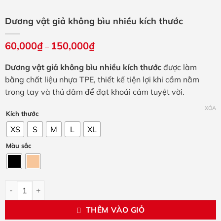
Dương vật giả không bìu nhiều kích thước
60,000
₫
150,000
₫
Khoảng
–
giá:
từ
Dương vật giả không bìu nhiều kích thước
được làm
60,000₫
đến
bằng chất liệu nhựa TPE, thiết kế tiện lợi khi cầm nằm
150,000₫
trong tay và thủ dâm để đạt khoái cảm tuyệt vời.
XÓA
Kích thước
XS
S
M
L
XL
Màu sắc
Dương vật giả không bìu nhiều kích thước số lượng
THÊM VÀO GIỎ