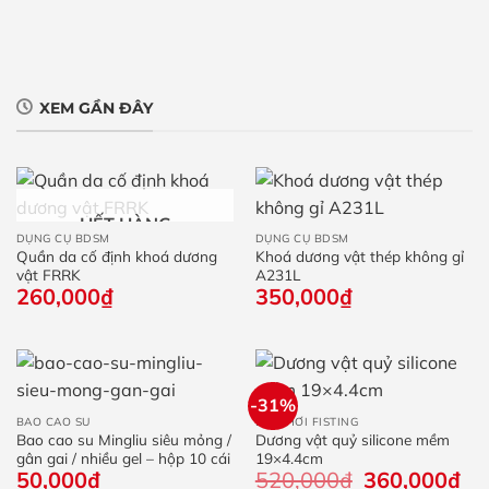
XEM GẦN ĐÂY
HẾT HÀNG
DỤNG CỤ BDSM
DỤNG CỤ BDSM
Quần da cố định khoá dương
Khoá dương vật thép không gỉ
vật FRRK
A231L
260,000
₫
350,000
₫
-31%
BAO CAO SU
ĐỒ CHƠI FISTING
Bao cao su Mingliu siêu mỏng /
Dương vật quỷ silicone mềm
gân gai / nhiều gel – hộp 10 cái
19×4.4cm
50,000
₫
520,000
₫
Giá
360,000
₫
Giá