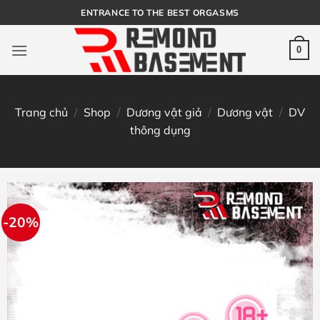
Bỏ
ENTRANCE TO THE BEST ORGASMS
qua
nội
0
dung
Trang chủ
/
Shop
/
Dương vật giả
/
Dương vật
/
DV
thông dụng
-20%