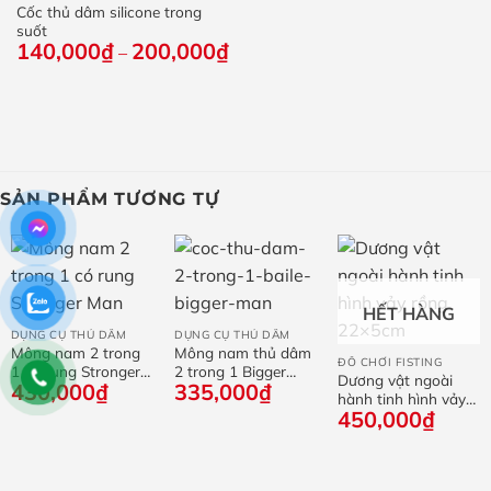
Cốc thủ dâm silicone trong
suốt
140,000
₫
200,000
₫
Khoảng
–
giá:
từ
140,000₫
đến
200,000₫
SẢN PHẨM TƯƠNG TỰ
HẾT HÀNG
DỤNG CỤ THỦ DÂM
DỤNG CỤ THỦ DÂM
Mông nam 2 trong
Mông nam thủ dâm
ĐỒ CHƠI FISTING
1 có rung Stronger
2 trong 1 Bigger
Dương vật ngoài
430,000
₫
335,000
₫
Man
Man
hành tinh hình vảy
450,000
₫
rồng 22×5cm