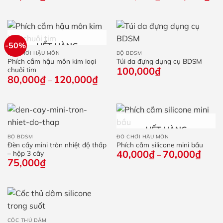
gốc
hiệ
là:
tại
520,000₫.
là:
360
-50%
HẾT HÀNG
ĐỒ CHƠI HẬU MÔN
BỘ BDSM
Phích cắm hậu môn kim loại
Túi da đựng dụng cụ BDSM
100,000
₫
chuôi tim
80,000
₫
120,000
₫
Khoảng
–
giá:
từ
80,000₫
đến
120,000₫
HẾT HÀNG
BỘ BDSM
ĐỒ CHƠI HẬU MÔN
Đèn cầy mini tròn nhiệt độ thấp
Phích cắm silicone mini bầu
40,000
₫
70,000
₫
Khoả
– hộp 3 cây
–
giá:
75,000
₫
từ
40,0
đến
70,0
CỐC THỦ DÂM