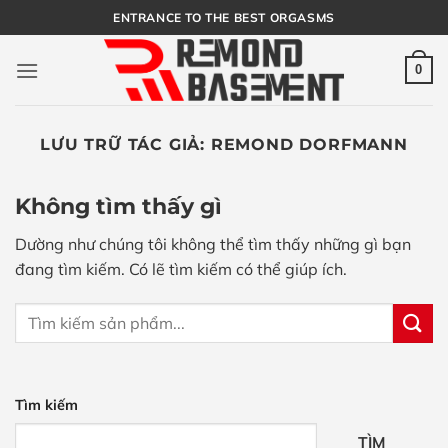
Bỏ
ENTRANCE TO THE BEST ORGASMS
qua
nội
0
dung
LƯU TRỮ TÁC GIẢ:
REMOND DORFMANN
Không tìm thấy gì
Dường như chúng tôi không thể tìm thấy những gì bạn
đang tìm kiếm. Có lẽ tìm kiếm có thể giúp ích.
Tìm kiếm
TÌM