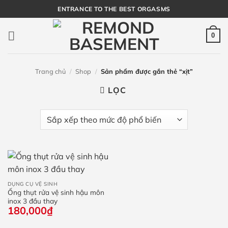
Bỏ
ENTRANCE TO THE BEST ORGASMS
qua
nội
0
dung
Trang chủ
/
Shop
/
Sản phẩm được gắn thẻ “xịt”
LỌC
DỤNG CỤ VỆ SINH
Ống thụt rửa vệ sinh hậu môn
inox 3 đầu thay
180,000
₫