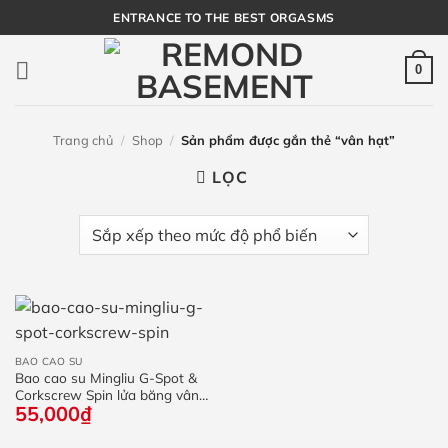
Bỏ
ENTRANCE TO THE BEST ORGASMS
qua
nội
0
dung
Trang chủ
/
Shop
/
Sản phẩm được gắn thẻ “vân hạt”
LỌC
BAO CAO SU
Bao cao su Mingliu G-Spot &
Corkscrew Spin lửa băng vân
55,000
₫
hạt – hộp 3 cái / 10 cái