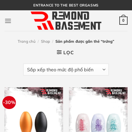
Bỏ
ENTRANCE TO THE BEST ORGASMS
qua
nội
0
dung
Trang chủ
/
Shop
/
Sản phẩm được gắn thẻ “trứng”
LỌC
-30%