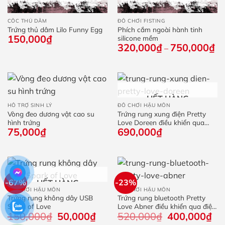
CỐC THỦ DÂM
ĐỒ CHƠI FISTING
Trứng thủ dâm Lilo Funny Egg
Phích cắm ngoài hành tinh
150,000
₫
silicone mềm
320,000
₫
750,000
₫
Kh
–
giá
từ
32
đế
75
HẾT HÀNG
HỖ TRỢ SINH LÝ
ĐỒ CHƠI HẬU MÔN
Vòng đeo dương vật cao su
Trứng rung xung điện Pretty
hình trứng
Love Doreen điều khiển qua
75,000
₫
690,000
₫
điện thoại
-67%
-23%
HẾT HÀNG
ĐỒ CHƠI HẬU MÔN
ĐỒ CHƠI HẬU MÔN
Trứng rung không dây USB
Trứng rung bluetooth Pretty
Spark of Love
Love Abner điều khiển qua điện
150,000
₫
Giá
50,000
₫
Giá
520,000
₫
Giá
400,000
₫
Giá
thoại
gốc
hiện
gốc
hiệ