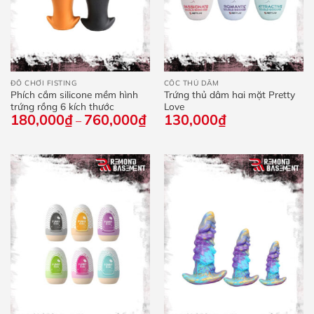
ĐỒ CHƠI FISTING
CỐC THỦ DÂM
Phích cắm silicone mềm hình
Trứng thủ dâm hai mặt Pretty
trứng rồng 6 kích thước
Love
180,000
₫
760,000
₫
Khoảng
130,000
₫
–
giá:
từ
180,000₫
đến
760,000₫