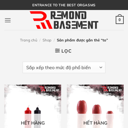
Bỏ
ENTRANCE TO THE BEST ORGASMS
qua
nội
0
dung
Trang chủ
/
Shop
/
Sản phẩm được gắn thẻ “to”
LỌC
HẾT HÀNG
HẾT HÀNG