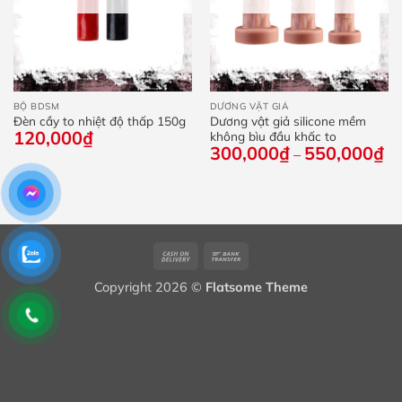
BỘ BDSM
DƯƠNG VẬT GIẢ
Đèn cầy to nhiệt độ thấp 150g
Dương vật giả silicone mềm
120,000
₫
không bìu đầu khấc to
300,000
₫
550,000
₫
Kh
–
giá
từ
30
đế
55
Cash
Bank
On
Transfer
Copyright 2026 ©
Flatsome Theme
Delivery