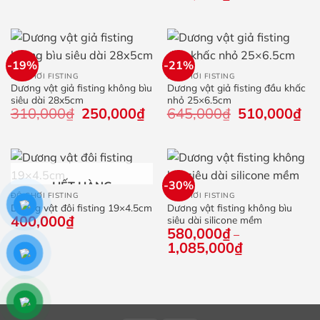
380,000₫.
là:
300,000₫.
-19%
-21%
ĐỒ CHƠI FISTING
ĐỒ CHƠI FISTING
Dương vật giả fisting không bìu
Dương vật giả fisting đầu khấc
siêu dài 28x5cm
nhỏ 25×6.5cm
310,000
₫
Giá
250,000
₫
Giá
645,000
₫
Giá
510,000
₫
Giá
gốc
hiện
gốc
hiệ
là:
tại
là:
tại
310,000₫.
là:
645,000₫.
là:
250,000₫.
510
-30%
HẾT HÀNG
ĐỒ CHƠI FISTING
ĐỒ CHƠI FISTING
Dương vật đôi fisting 19×4.5cm
Dương vật fisting không bìu
400,000
₫
siêu dài silicone mềm
580,000
₫
–
1,085,000
₫
Khoảng
giá:
từ
580,000₫
đến
1,085,000₫