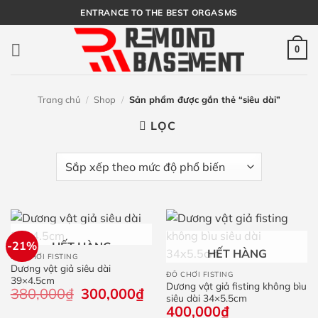
Bỏ
ENTRANCE TO THE BEST ORGASMS
qua
nội
0
dung
Trang chủ
/
Shop
/
Sản phẩm được gắn thẻ “siêu dài”
LỌC
-21%
HẾT HÀNG
HẾT HÀNG
ĐỒ CHƠI FISTING
Dương vật giả siêu dài
ĐỒ CHƠI FISTING
39×4.5cm
Dương vật giả fisting không bìu
380,000
₫
Giá
300,000
₫
Giá
siêu dài 34×5.5cm
gốc
hiện
400,000
₫
là:
tại