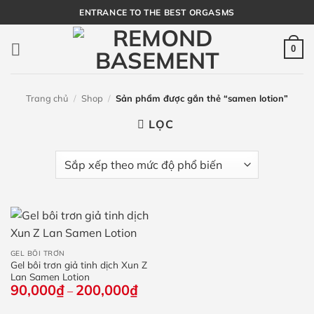
Bỏ
ENTRANCE TO THE BEST ORGASMS
qua
nội
0
dung
Trang chủ
/
Shop
/
Sản phẩm được gắn thẻ “samen lotion”
LỌC
GEL BÔI TRƠN
Gel bôi trơn giả tinh dịch Xun Z
Lan Samen Lotion
90,000
₫
200,000
₫
Khoảng
–
giá:
từ