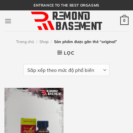
Bỏ
ENTRANCE TO THE BEST ORGASMS
qua
nội
0
dung
Trang chủ
/
Shop
/
Sản phẩm được gắn thẻ “original”
LỌC