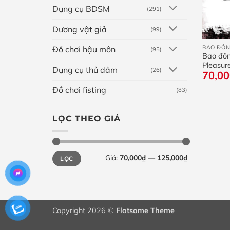
Dụng cụ BDSM
(291)
Dương vật giả
(99)
+
BAO ĐÔN
Đồ chơi hậu môn
(95)
Bao đôn
Pleasur
Dụng cụ thủ dâm
(26)
70,0
gai
Đồ chơi fisting
(83)
LỌC THEO GIÁ
Giá
Giá
Giá:
70,000₫
—
125,000₫
LỌC
tối
tối
thiểu
đa
Copyright 2026 ©
Flatsome Theme