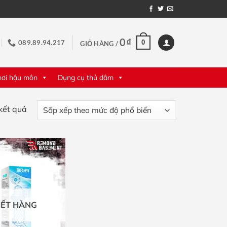
0
₫
0
089.89.94.217
GIỎ HÀNG /
hơi hậu môn
Dụng cụ thủ dâm
Đã
 kết quả
sắp
xếp
theo
mức
độ
phổ
biến
ẾT HÀNG