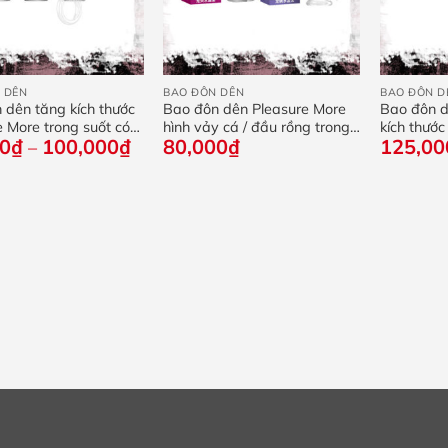
+
+
 DÊN
BAO ĐÔN DÊN
BAO ĐÔN D
 dên tăng kích thước
Bao đôn dên Pleasure More
Bao đôn d
e More trong suốt có
hình vảy cá / đầu rồng trong
kích thước
Khoảng
00
₫
100,000
₫
80,000
₫
125,00
suốt
–
giá:
từ
70,000₫
đến
100,000₫