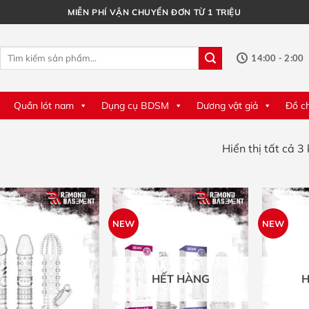
MIỄN PHÍ VẬN CHUYỂN ĐƠN TỪ 1 TRIỆU
Tìm
14:00 - 2:00
kiếm:
Quần lót nam
Dụng cụ BDSM
Dương vật giả
Đồ c
Hiển thị tất cả 3
NEW
NEW
HẾT HÀNG
H