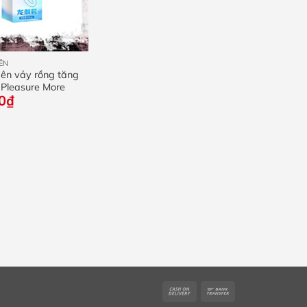
ÊN
ên vảy rồng tăng
 Pleasure More
0
₫
Cash
Bank
On
Transfer