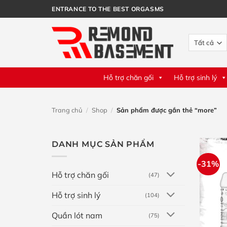
Bỏ
ENTRANCE TO THE BEST ORGASMS
qua
nội
dung
Hỗ trợ chăn gối
Hỗ trợ sinh lý
Trang chủ
/
Shop
/
Sản phẩm được gắn thẻ “more”
DANH MỤC SẢN PHẨM
-31%
Hỗ trợ chăn gối
(47)
Hỗ trợ sinh lý
(104)
Quần lót nam
(75)