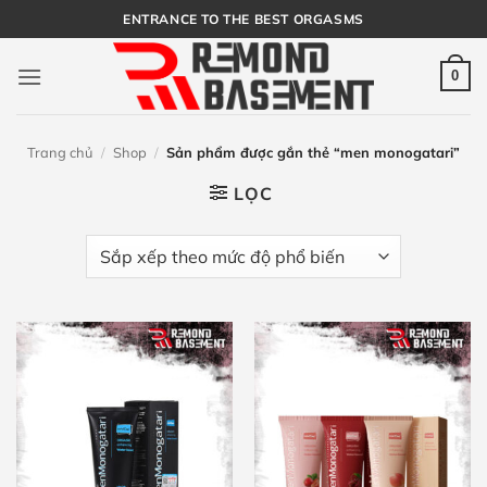
Bỏ
ENTRANCE TO THE BEST ORGASMS
qua
nội
0
dung
Trang chủ
/
Shop
/
Sản phẩm được gắn thẻ “men monogatari”
LỌC