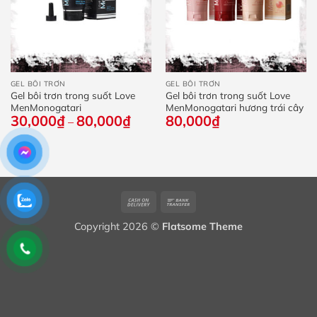
GEL BÔI TRƠN
GEL BÔI TRƠN
Gel bôi trơn trong suốt Love
Gel bôi trơn trong suốt Love
MenMonogatari
MenMonogatari hương trái cây
30,000
₫
80,000
₫
Khoảng
80,000
₫
–
giá:
từ
30,000₫
đến
80,000₫
Cash
Bank
On
Transfer
Copyright 2026 ©
Flatsome Theme
Delivery