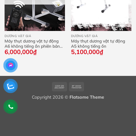
DƯƠNG VẬT GIẢ
DƯƠNG VẬT GIẢ
Máy thụt dương vật tự động
Máy thụt dương vật tự động
A6 không tiếng ồn phiên bản
A5 không tiếng ồn
6,000,000
₫
5,100,000
₫
2026
Cash
Bank
On
Transfer
Copyright 2026 ©
Flatsome Theme
Delivery