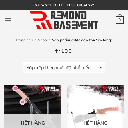
Bỏ
ENTRANCE TO THE BEST ORGASMS
qua
nội
0
dung
Trang chủ
/
Shop
/
Sản phẩm được gắn thẻ “im lặng”
LỌC
HẾT HÀNG
HẾT HÀNG