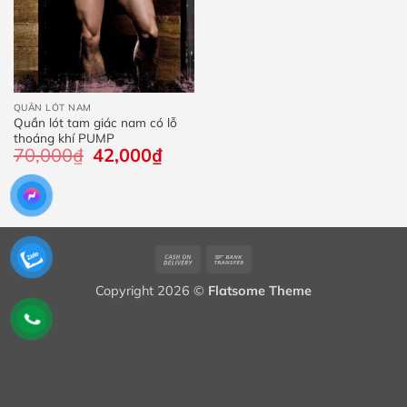
QUẦN LÓT NAM
Quần lót tam giác nam có lỗ
thoáng khí PUMP
70,000
₫
Giá
42,000
₫
Giá
gốc
hiện
là:
tại
70,000₫.
là:
42,000₫.
Cash
Bank
On
Transfer
Copyright 2026 ©
Flatsome Theme
Delivery