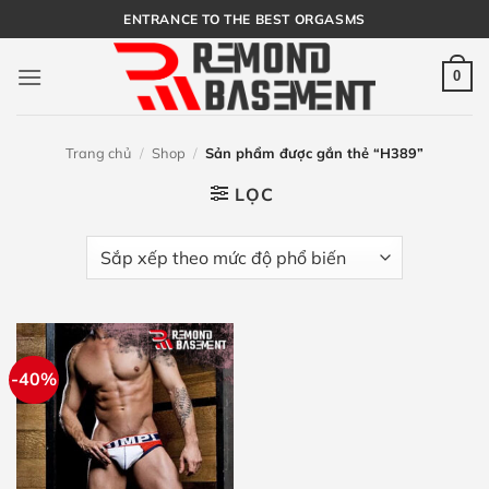
Bỏ
ENTRANCE TO THE BEST ORGASMS
qua
nội
0
dung
Trang chủ
/
Shop
/
Sản phẩm được gắn thẻ “H389”
LỌC
-40%