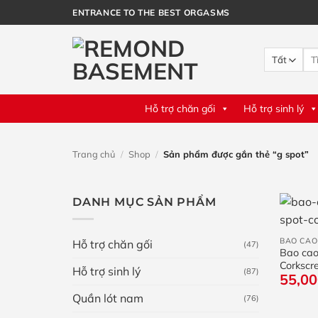
Bỏ
ENTRANCE TO THE BEST ORGASMS
qua
nội
Tìm
dung
kiế
Hỗ trợ chăn gối
Hỗ trợ sinh lý
Trang chủ
/
Shop
/
Sản phẩm được gắn thẻ “g spot”
DANH MỤC SẢN PHẨM
+
BAO CAO
Hỗ trợ chăn gối
(47)
Bao cao
Corkscr
Hỗ trợ sinh lý
(87)
55,0
hạt – hộ
Quần lót nam
(76)