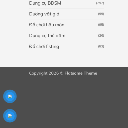
Dụng cụ BDSM
(292)
Dương vật giả
(99)
Đồ chơi hậu môn
(95)
Dụng cụ thủ dâm
(26)
Đồ chơi fisting
(83)
Copyright 2026 ©
Flatsome Theme