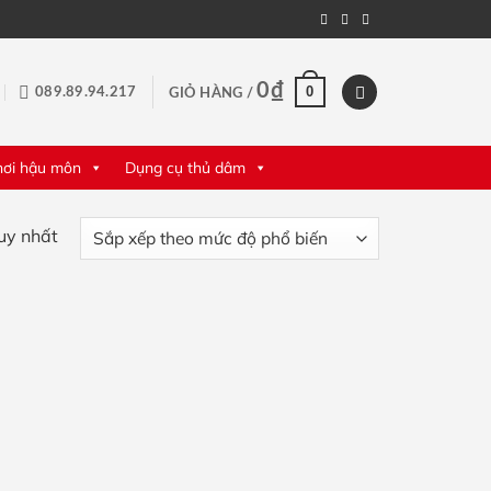
0
₫
0
089.89.94.217
GIỎ HÀNG /
hơi hậu môn
Dụng cụ thủ dâm
duy nhất