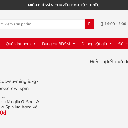
MIỄN PHÍ VẬN CHUYỂN ĐƠN TỪ 1 TRIỆU
14:00 - 2:00
m:
Quần lót nam
Dụng cụ BDSM
Dương vật giả
Đồ c
Hiển thị kết quả 
 SU
 su Mingliu G-Spot &
ew Spin lửa băng vân
00
₫
p 3 cái / 10 cái