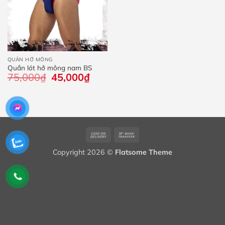
QUẦN HỞ MÔNG
Quần lót hở mông nam BS
75,000
₫
Giá
45,000
₫
Giá
gốc
hiện
là:
tại
75,000₫.
là:
45,000₫.
Cash
Bank
On
Transfer
Copyright 2026 ©
Flatsome Theme
Delivery