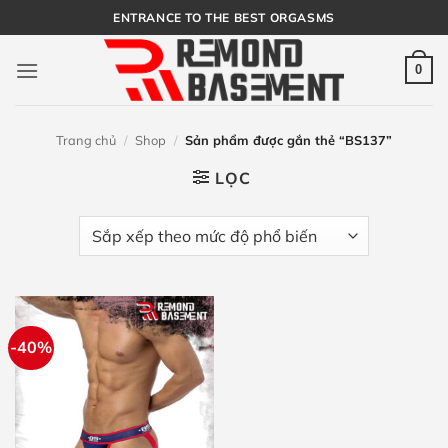
Bỏ
ENTRANCE TO THE BEST ORGASMS
qua
nội
0
dung
Trang chủ
/
Shop
/
Sản phẩm được gắn thẻ “BS137”
LỌC
-40%