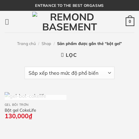
Bỏ
ENTRANCE TO THE BEST ORGASMS
qua
nội
0
dung
Trang chủ
/
Shop
/
Sản phẩm được gắn thẻ “bột gel”
LỌC
HẾT HÀNG
GEL BÔI TRƠN
Bột gel CokeLife
130,000
₫