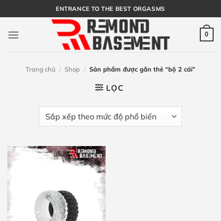
Bỏ
ENTRANCE TO THE BEST ORGASMS
qua
nội
0
dung
Trang chủ
/
Shop
/
Sản phẩm được gắn thẻ “bộ 2 cái”
LỌC