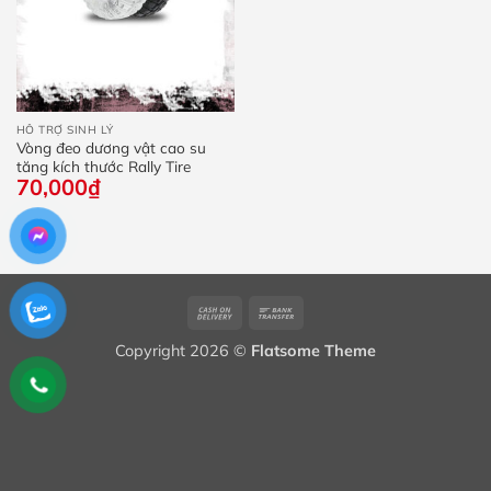
HỖ TRỢ SINH LÝ
Vòng đeo dương vật cao su
tăng kích thước Rally Tire
70,000
₫
Cash
Bank
On
Transfer
Copyright 2026 ©
Flatsome Theme
Delivery