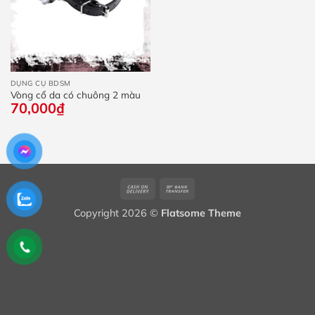
DỤNG CỤ BDSM
Vòng cổ da có chuông 2 màu
70,000
₫
Cash
Bank
On
Transfer
Copyright 2026 ©
Flatsome Theme
Delivery