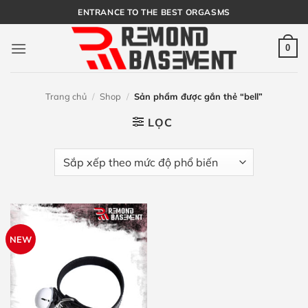
Bỏ
ENTRANCE TO THE BEST ORGASMS
qua
nội
0
dung
Trang chủ
/
Shop
/
Sản phẩm được gắn thẻ “bell”
LỌC
NEW