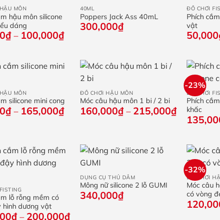
 HẬU MÔN
40ML
ĐỒ CHƠI FI
ắm hậu môn silicone
Poppers Jack Ass 40mL
Phích cắm
300,000
₫
kiểu dáng
vật
Khoảng
00
₫
100,000
₫
50,000
–
giá:
từ
35,000₫
đến
+
+
100,000₫
-23%
 HẬU MÔN
ĐỒ CHƠI HẬU MÔN
ĐỒ CHƠI FI
m silicone mini cong
Móc câu hậu môn 1 bi / 2 bi
Phích cắm 
Khoảng
Khoảng
00
₫
165,000
₫
160,000
₫
215,000
₫
khấc
–
–
giá:
giá:
135,00
từ
từ
65,000₫
160,000₫
đến
đến
165,000₫
215,000₫
+
+
-32%
DỤNG CỤ THỦ DÂM
ĐỒ CHƠI H
Mông nữ silicone 2 lỗ GUMI
Móc câu hậ
FISTING
340,000
₫
có vòng đ
ắm lỗ rỗng mềm có
120,00
 hình dương vật
Khoảng
000
₫
200,000
₫
–