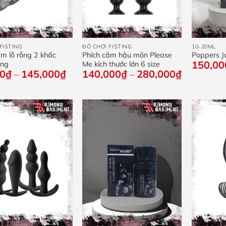
+
+
FISTING
ĐỒ CHƠI FISTING
10-20ML
ắm lỗ rỗng 2 khấc
Phích cắm hậu môn Please
Poppers 
150,00
óng
Me kích thước lớn 6 size
Khoảng
Khoảng
00
₫
145,000
₫
140,000
₫
280,000
₫
–
–
giá:
giá:
từ
từ
30,000₫
140,000₫
đến
đến
145,000₫
280,000₫
+
+