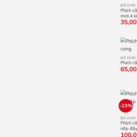
ĐỒ CHƠI
Phích c
mini 4 
35,0
+
ĐỒ CHƠI
Phích cắ
65,0
-23%
+
ĐỒ CHƠI 
Phích c
nắp đậy
100,