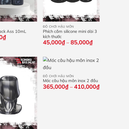
+
ĐỒ CHƠI HẬU MÔN
Jack Ass 10mL
Phích cắm silicone mini dài 3
0
₫
kích thước
Khoảng
45,000
₫
85,000
₫
–
giá:
từ
45,000₫
đến
+
85,000₫
ĐỒ CHƠI HẬU MÔN
Móc câu hậu môn inox 2 đầu
Khoảng
365,000
₫
410,000
₫
–
giá:
từ
365,000₫
đến
410,000₫