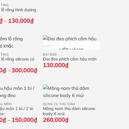
STING
 lỗ rỗng hình dương
Khoảng
₫
130,000
₫
–
giá:
từ
50,000₫
đến
+
130,000₫
HẾT HÀNG
STING
ĐAI ĐEO
lỗ rỗng silicone có
Đai đeo phích cắm hậu môn
130,000
₫
Khoảng
0
₫
300,000
₫
–
giá:
từ
135,000₫
đến
+
300,000₫
ẬU MÔN
DỤNG CỤ THỦ DÂM
u môn 1 bi / 2 bi
Mông nam thủ dâm silicone
eo
body 6 múi
Khoảng
0
₫
150,000
₫
260,000
₫
–
giá: