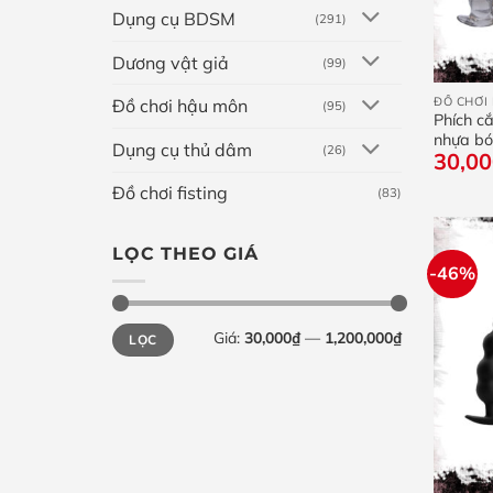
Dụng cụ BDSM
(291)
Dương vật giả
(99)
+
ĐỒ CHƠI 
Đồ chơi hậu môn
(95)
Phích c
nhựa b
Dụng cụ thủ dâm
(26)
30,0
Đồ chơi fisting
(83)
LỌC THEO GIÁ
-46%
Giá
Giá
Giá:
30,000₫
—
1,200,000₫
LỌC
tối
tối
thiểu
đa
+