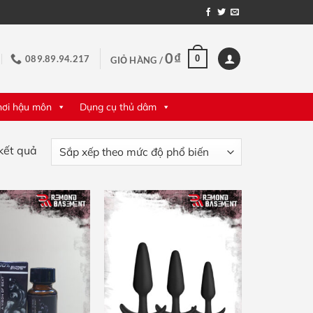
0
₫
0
089.89.94.217
GIỎ HÀNG /
hơi hậu môn
Dụng cụ thủ dâm
Đã
kết quả
sắp
xếp
theo
mức
độ
phổ
biến