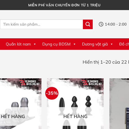
MIỄN PHÍ VẬN CHUYỂN ĐƠN TỪ 1 TRIỆU
Tìm
14:00 - 2:00
kiếm:
Quần lót nam
Dụng cụ BDSM
Dương vật giả
Đồ c
Hiển thị 1–20 của 22 
-35%
HẾT HÀNG
HẾT HÀNG