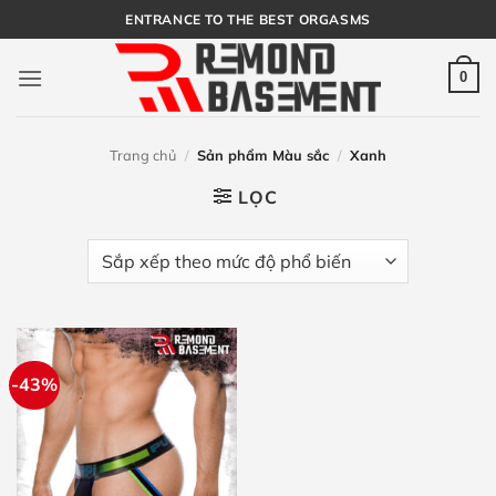
Bỏ
ENTRANCE TO THE BEST ORGASMS
qua
nội
0
dung
Trang chủ
/
Sản phẩm Màu sắc
/
Xanh
LỌC
-43%