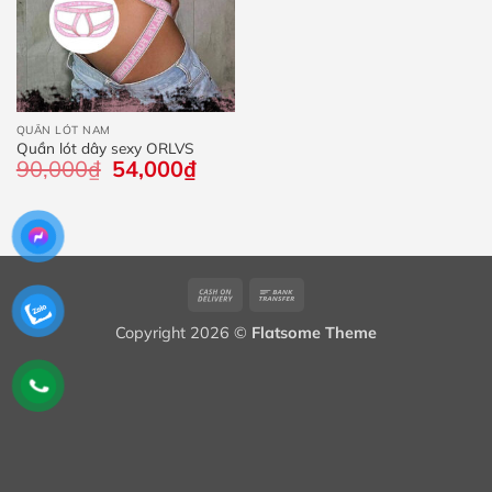
QUẦN LÓT NAM
Quần lót dây sexy ORLVS
90,000
₫
Giá
54,000
₫
Giá
gốc
hiện
là:
tại
90,000₫.
là:
54,000₫.
Cash
Bank
On
Transfer
Copyright 2026 ©
Flatsome Theme
Delivery