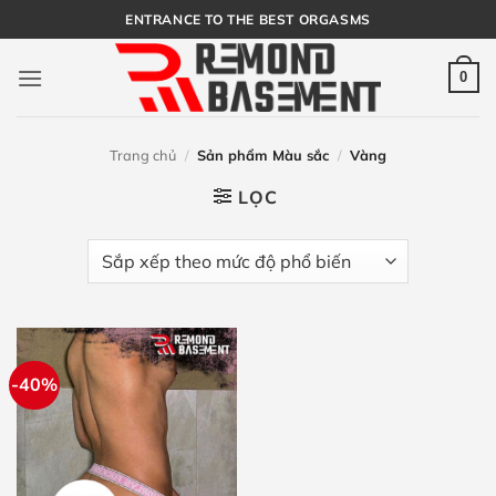
Bỏ
ENTRANCE TO THE BEST ORGASMS
qua
nội
0
dung
Trang chủ
/
Sản phẩm Màu sắc
/
Vàng
LỌC
-40%