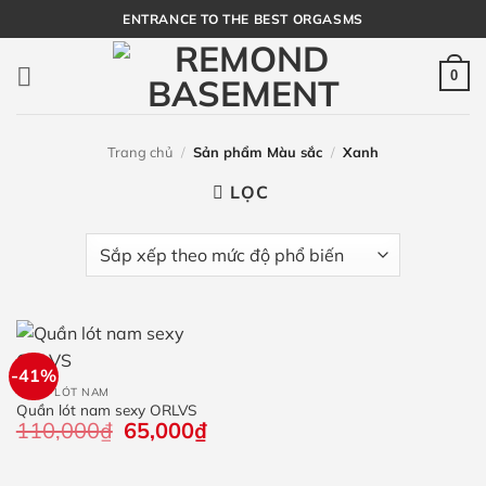
Bỏ
ENTRANCE TO THE BEST ORGASMS
qua
nội
0
dung
Trang chủ
/
Sản phẩm Màu sắc
/
Xanh
LỌC
-41%
QUẦN LÓT NAM
Quần lót nam sexy ORLVS
110,000
₫
Giá
65,000
₫
Giá
gốc
hiện
là:
tại
110,000₫.
là: