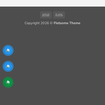
65,000₫.
Cash
Bank
On
Transfer
Copyright 2026 ©
Flatsome Theme
Delivery