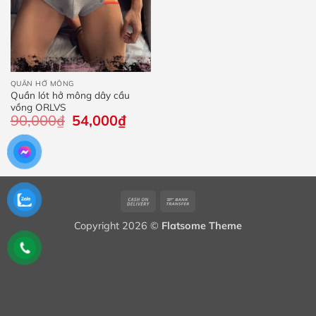
QUẦN HỞ MÔNG
Quần lót hở mông dây cầu
vồng ORLVS
90,000
₫
Giá
54,000
₫
Giá
gốc
hiện
là:
tại
90,000₫.
là:
54,000₫.
Cash
Bank
On
Transfer
Copyright 2026 ©
Flatsome Theme
Delivery