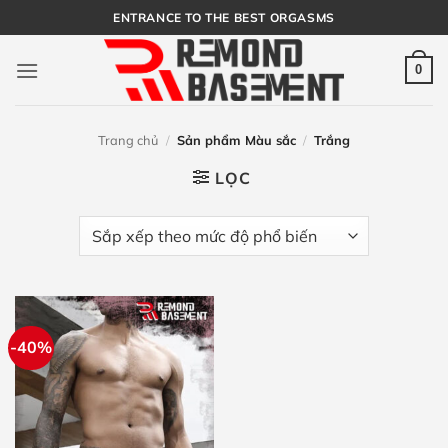
Bỏ
ENTRANCE TO THE BEST ORGASMS
qua
nội
0
dung
Trang chủ
/
Sản phẩm Màu sắc
/
Trắng
LỌC
-40%