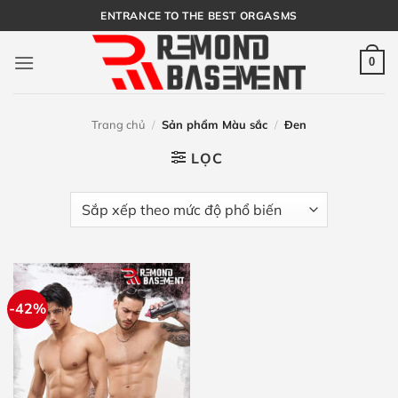
Bỏ
ENTRANCE TO THE BEST ORGASMS
qua
nội
0
dung
Trang chủ
/
Sản phẩm Màu sắc
/
Đen
LỌC
-42%