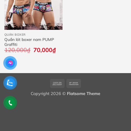
QUẦN BOXER
Quần lót boxer nam PUMP
Graffiti
120,000
₫
Giá
70,000
₫
Giá
gốc
hiện
là:
tại
120,000₫.
là:
70,000₫.
Cash
Bank
On
Transfer
Copyright 2026 ©
Flatsome Theme
Delivery