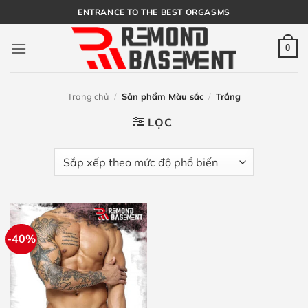
Bỏ
ENTRANCE TO THE BEST ORGASMS
qua
nội
0
dung
Trang chủ
/
Sản phẩm Màu sắc
/
Trắng
LỌC
-40%