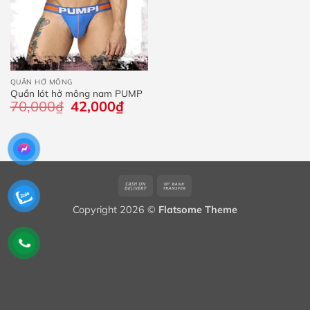
QUẦN HỞ MÔNG
Quần lót hở mông nam PUMP
70,000
₫
Giá
42,000
₫
Giá
gốc
hiện
là:
tại
70,000₫.
là:
42,000₫.
Cash
Bank
On
Transfer
Copyright 2026 ©
Flatsome Theme
Delivery