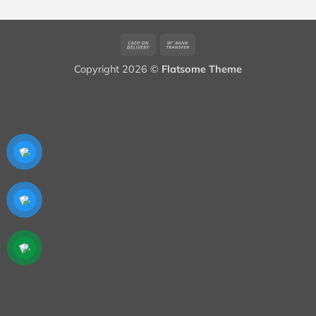
60,000₫.
Cash
Bank
On
Transfer
Copyright 2026 ©
Flatsome Theme
Delivery