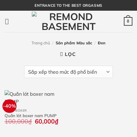
Bỏ
ENTRANCE TO THE BEST ORGASMS
qua
nội
0
dung
Trang chủ
/
Sản phẩm Màu sắc
/
Đen
LỌC
-40%
QUẦN BOXER
Quần lót boxer nam PUMP
100,000
₫
Giá
60,000
₫
Giá
gốc
hiện
là:
tại
100,000₫.
là: