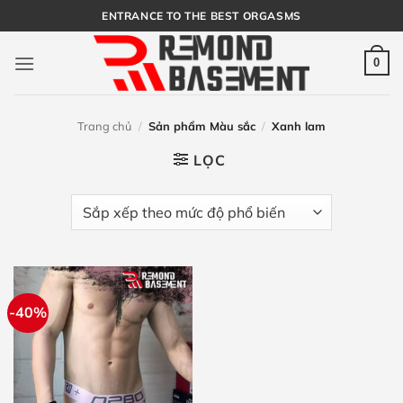
Bỏ
ENTRANCE TO THE BEST ORGASMS
qua
nội
0
dung
Trang chủ
/
Sản phẩm Màu sắc
/
Xanh lam
LỌC
-40%