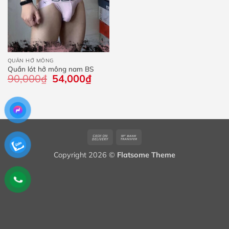
QUẦN HỞ MÔNG
Quần lót hở mông nam BS
90,000
₫
Giá
54,000
₫
Giá
gốc
hiện
là:
tại
90,000₫.
là:
54,000₫.
Cash
Bank
On
Transfer
Copyright 2026 ©
Flatsome Theme
Delivery