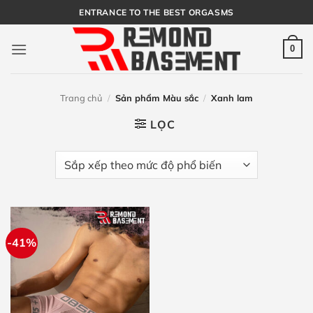
Bỏ
ENTRANCE TO THE BEST ORGASMS
qua
nội
0
dung
Trang chủ
/
Sản phẩm Màu sắc
/
Xanh lam
LỌC
-41%