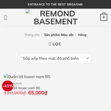
Bỏ
ENTRANCE TO THE BEST ORGASMS
qua
nội
0
dung
Trang chủ
/
Sản phẩm Màu sắc
/
Hồng
LỌC
QUẦN BOXER
-41%
Quần lót boxer nam BS
110,000
₫
Giá
65,000
₫
Giá
gốc
hiện
là:
tại
110,000₫.
là:
65,000₫.