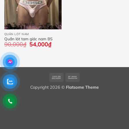
QUẦN LÓT NAM
Quần lót tam giác nam BS
90,000
₫
Giá
54,000
₫
Giá
gốc
hiện
là:
tại
90,000₫.
là:
54,000₫.
Cash
Bank
On
Transfer
Copyright 2026 ©
Flatsome Theme
Delivery