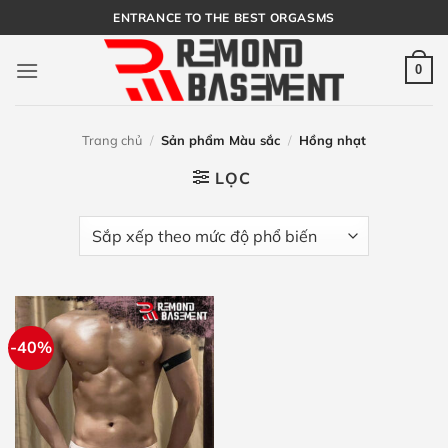
Bỏ
ENTRANCE TO THE BEST ORGASMS
qua
nội
0
dung
Trang chủ
/
Sản phẩm Màu sắc
/
Hồng nhạt
LỌC
-40%