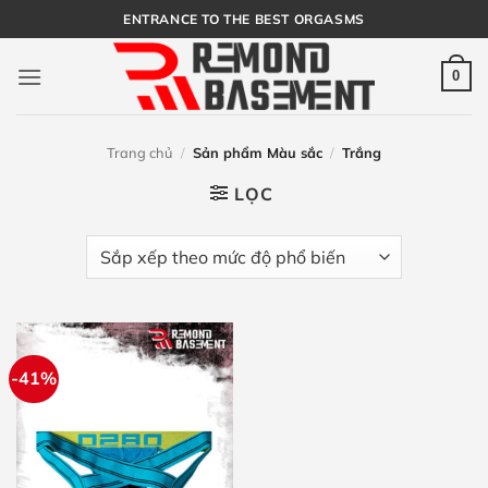
Bỏ
ENTRANCE TO THE BEST ORGASMS
qua
nội
0
dung
Trang chủ
/
Sản phẩm Màu sắc
/
Trắng
LỌC
-41%