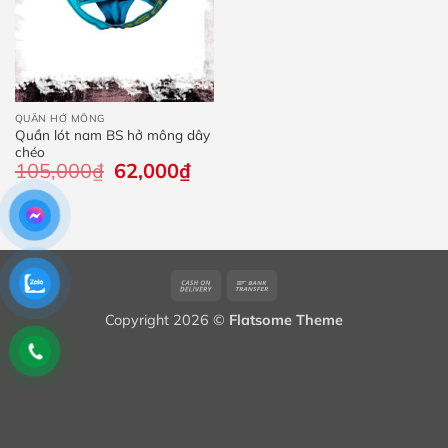
QUẦN HỞ MÔNG
Quần lót nam BS hở mông dây
chéo
105,000
₫
Giá
62,000
₫
Giá
gốc
hiện
là:
tại
105,000₫.
là:
62,000₫.
Cash
Bank
On
Transfer
Copyright 2026 ©
Flatsome Theme
Delivery