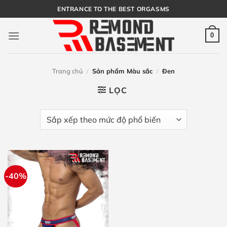
Bỏ
ENTRANCE TO THE BEST ORGASMS
qua
nội
0
dung
Trang chủ
/
Sản phẩm Màu sắc
/
Đen
LỌC
-40%