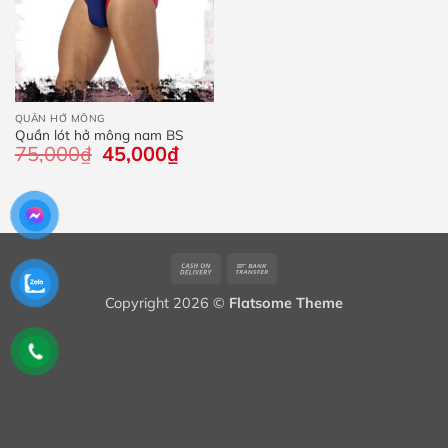
QUẦN HỞ MÔNG
Quần lót hở mông nam BS
75,000
₫
Giá
45,000
₫
Giá
gốc
hiện
là:
tại
75,000₫.
là:
45,000₫.
Cash
Bank
On
Transfer
Copyright 2026 ©
Flatsome Theme
Delivery