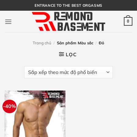
Bỏ
ENTRANCE TO THE BEST ORGASMS
qua
nội
0
dung
Trang chủ
/
Sản phẩm Màu sắc
/
Đỏ
LỌC
-40%