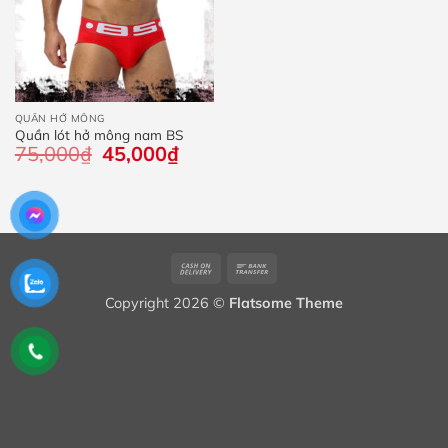
QUẦN HỞ MÔNG
Quần lót hở mông nam BS
75,000
₫
Giá
45,000
₫
Giá
gốc
hiện
là:
tại
75,000₫.
là:
45,000₫.
Cash
Bank
On
Transfer
Copyright 2026 ©
Flatsome Theme
Delivery