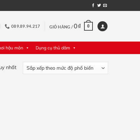
0
₫
0
089.89.94.217
GIỎ HÀNG /
hơi hậu môn
Dụng cụ thủ dâm
duy nhất