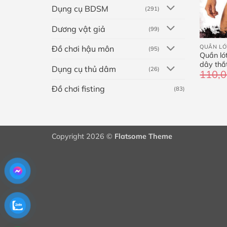
Dụng cụ BDSM
(291)
Dương vật giả
(99)
+
QUẦN LÓ
Đồ chơi hậu môn
(95)
Quần l
dây thắ
Dụng cụ thủ dâm
(26)
110,
Đồ chơi fisting
(83)
Copyright 2026 ©
Flatsome Theme