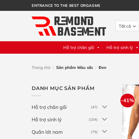
Bỏ
ENTRANCE TO THE BEST ORGASMS
qua
nội
dung
Hỗ trợ chăn gối
Hỗ trợ sinh lý
Trang chủ
/
Sản phẩm Màu sắc
/
Đen
DANH MỤC SẢN PHẨM
-41%
Hỗ trợ chăn gối
(47)
Hỗ trợ sinh lý
(104)
Quần lót nam
(75)