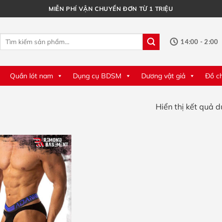
MIỄN PHÍ VẬN CHUYỂN ĐƠN TỪ 1 TRIỆU
Tìm
14:00 - 2:00
kiếm:
Quần lót nam
Dụng cụ BDSM
Dương vật giả
Đồ c
Hiển thị kết quả 